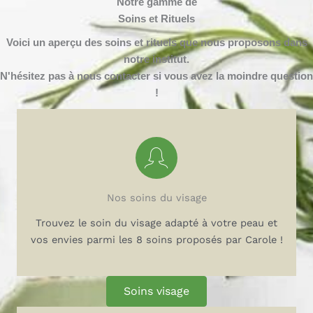
Notre gamme de
Soins et Rituels
Voici un aperçu des soins et rituels que nous proposons dans
notre institut.
N'hésitez pas à nous contacter si vous avez la moindre question
!
Des soins naturels !
Pour ses soins du visage, Carole utilise uniquement
Nos soins du visage
des produits naturels parmi la gamme Dr
Hauschka, après avoir fait un diagnostic de votre
Trouvez le soin du visage adapté à votre peau et
peau.
vos envies parmi les 8 soins proposés par Carole !
Soins visage