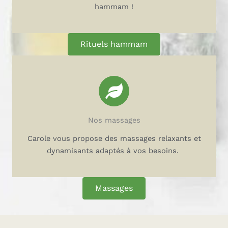
hammam !
Rituels hammam
Massages
Nos massages
Découvrez les massages de Carole : relaxant,
énergétique, femme enceinte, jambes lourdes...
Carole vous propose des massages relaxants et
dynamisants adaptés à vos besoins.
Massages