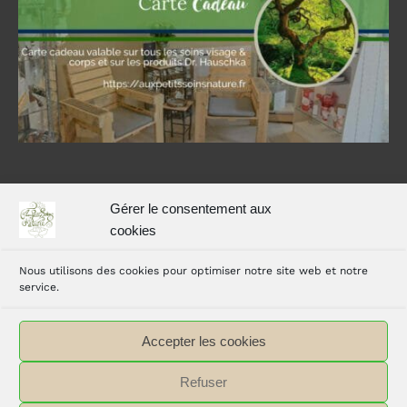
Aux Petits Soins Nature
Gérer le consentement aux
Carole vous accueille dans son espace bien-être avec
cookies
Hammam, à Simorre dans le Gers, à 35 km d’Auch et 40
Nous utilisons des cookies pour optimiser notre site web et notre
km de L’Isle Jourdain
service.
Accepter les cookies
Refuser