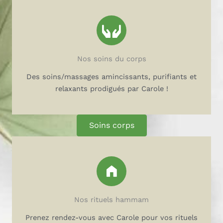
Soins du corps
Massage Dr. Hauschka, soin/massage purifiant,
Nos soins du corps
amincissant, ayurvédique ou du dos. Soin purifiant
Des soins/massages amincissants, purifiants et
du dos.
relaxants prodigués par Carole !
Soins corps
Rituels hamman
Nos rituels hammam
Des rituels Hammam pour vous détendre et pour
une peau douce et régénérée.
Prenez rendez-vous avec Carole pour vos rituels