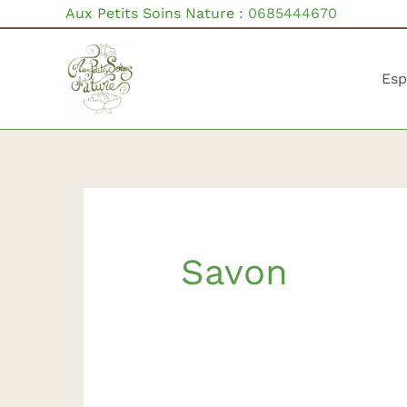
Aller
Aux Petits Soins Nature :
0685444670
au
contenu
Esp
Savon