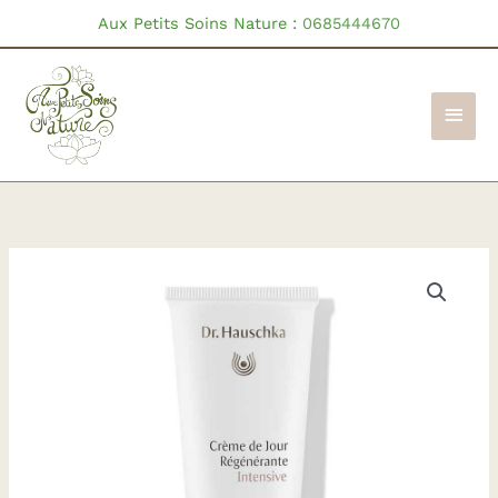
Aller
Aux Petits Soins Nature :
0685444670
au
contenu
Men
princ