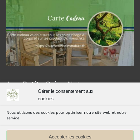
Aux Petits Soins Nature
Gérer le consentement aux
Carole vous accueille dans son espace bien-être avec
cookies
Hammam, à Simorre dans le Gers, à 35 km d’Auch et 40
Nous utilisons des cookies pour optimiser notre site web et notre
km de L’Isle Jourdain
service.
Accepter les cookies