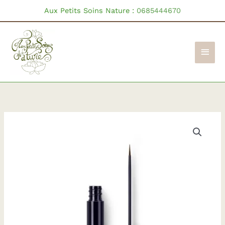
Aller
Aux Petits Soins Nature :
0685444670
au
contenu
Men
princ