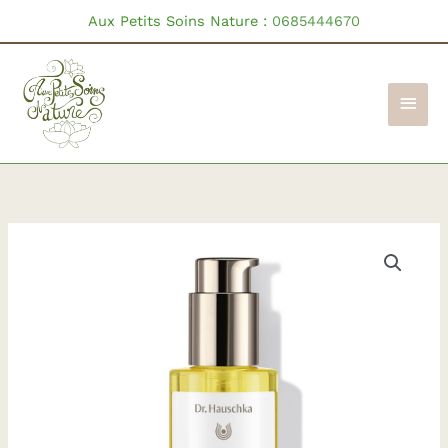
Aller
Aux Petits Soins Nature :
0685444670
au
contenu
Men
princ