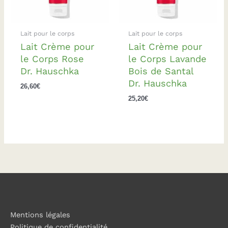
Lait pour le corps
Lait pour le corps
Lait Crème pour
Lait Crème pour
le Corps Rose
le Corps Lavande
Dr. Hauschka
Bois de Santal
Dr. Hauschka
26,60
€
25,20
€
Mentions légales
Politique de confidentialité