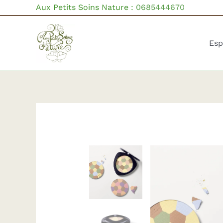
Aller
Aux Petits Soins Nature :
0685444670
au
contenu
Esp