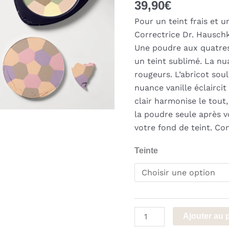
39,90
€
Pour un teint frais et 
Correctrice Dr. Hausch
Une poudre aux quatre
un teint sublimé. La nu
rougeurs. L’abricot soul
nuance vanille éclaircit
clair harmonise le tout
la poudre seule après v
votre fond de teint. Con
Teinte
quantité
Ajouter au 
de