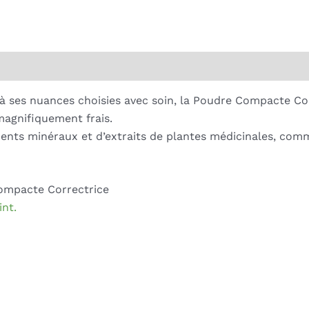
Poudre
Compacte
Correctrice
mentaires
Dr. Hauschka
à ses nuances choisies avec soin, la
Poudre Compacte Cor
agnifiquement frais.
ents minéraux et d’extraits de plantes médicinales, comme
Compacte Correctrice
int.