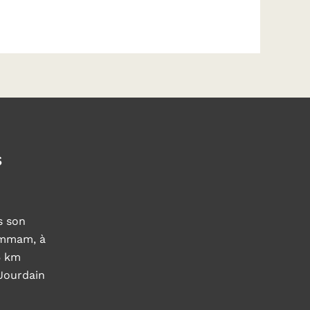
s
s son
ammam, à
5 km
 Jourdain