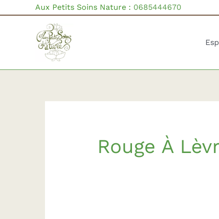
Aller
Aux Petits Soins Nature :
0685444670
au
contenu
Esp
Rouge À Lèv