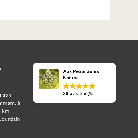
s
Aux Petits Soins
Nature
36 avis Google
s son
ammam, à
5 km
 Jourdain