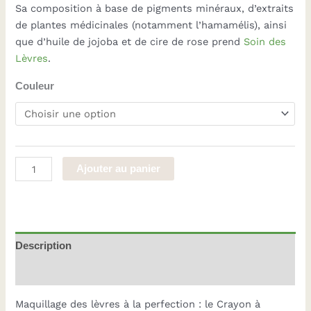
Sa composition à base de pigments minéraux, d’extraits
de plantes médicinales (notamment l’hamamélis), ainsi
que d’huile de jojoba et de cire de rose prend
Soin des
Lèvres
.
Couleur
quantité
Ajouter au panier
de
Crayon
à
lèvres
Description
Dr.
Hauschka
Informations complémentaires
Maquillage des lèvres à la perfection : le Crayon à