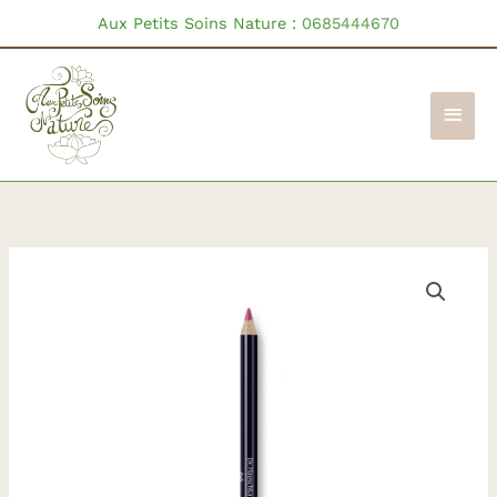
Aller
Aux Petits Soins Nature :
0685444670
au
contenu
Men
princ