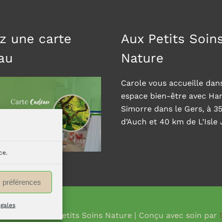
z une carte
Aux Petits Soin
au
Nature
Carole vous accueille dan
espace bien-être avec H
Simorre dans le Gers, à 3
d’Auch et 40 km de L’Isle
ce.
s préférences
égales
ght © 2026
Aux Petits Soins Nature
| Conçu avec soin par