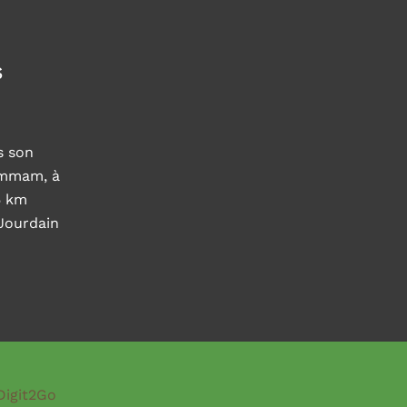
s
s son
ammam, à
5 km
 Jourdain
Digit2Go