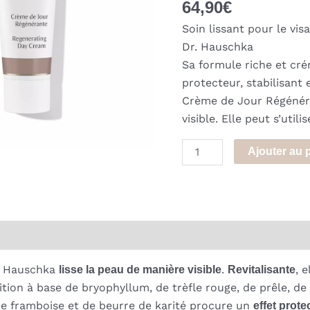
64,90
€
Soin lissant pour le vi
Dr. Hauschka
Sa formule riche et cr
protecteur, stabilisant 
Crème de Jour Régénéra
visible. Elle peut s’uti
quantité
Ajouter au 
de
Crème
de
Jour
Régénérante
Dr. Hauschka
r Hauschka
lisse la peau de manière visible
.
Revitalisante
, 
tion à base de bryophyllum, de trèfle rouge, de prêle, de 
 de framboise et de beurre de karité procure un
effet prote