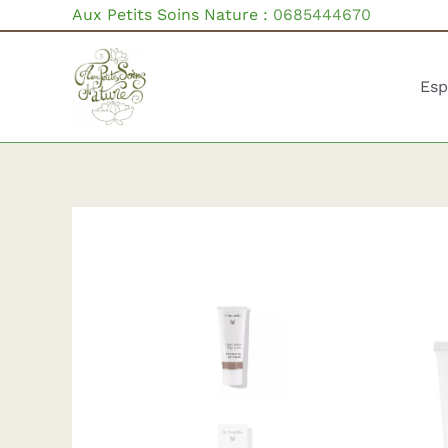
Aller
Aux Petits Soins Nature :
0685444670
au
contenu
Esp