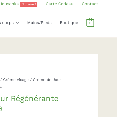
 Hauschka
Carte Cadeau
Contact
Nouveau !
s corps
Mains/Pieds
Boutique
0
/
Crème visage
/ Crème de Jour
a
ur Régénérante
a