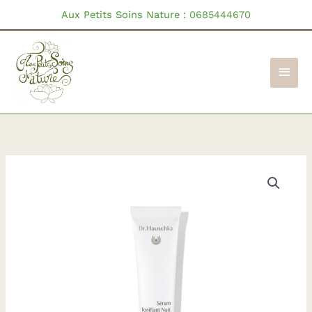
Aller
Aux Petits Soins Nature :
0685444670
au
contenu
Men
princ