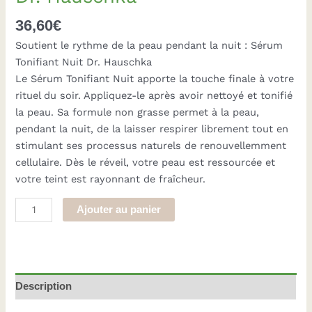
36,60
€
Soutient le rythme de la peau pendant la nuit : Sérum
Tonifiant Nuit Dr. Hauschka
Le Sérum Tonifiant Nuit apporte la touche finale à votre
rituel du soir. Appliquez-le après avoir nettoyé et tonifié
la peau. Sa formule non grasse permet à la peau,
pendant la nuit, de la laisser respirer librement tout en
stimulant ses processus naturels de renouvellemment
cellulaire. Dès le réveil, votre peau est ressourcée et
votre teint est rayonnant de fraîcheur.
quantité
Ajouter au panier
de
Sérum
tonifiant
nuit
Description
Dr. Hauschka