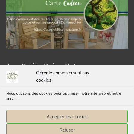
Aux Petits Soins Nature
Gérer le consentement aux
Carole vous accueille dans son espace bien-être avec
cookies
Hammam, à Simorre dans le Gers, à 35 km d’Auch et 40
Nous utilisons des cookies pour optimiser notre site web et notre
km de L’Isle Jourdain
service.
Accepter les cookies
Refuser