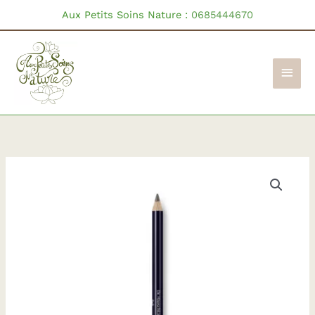
Aller
Aux Petits Soins Nature :
0685444670
au
contenu
Men
princ