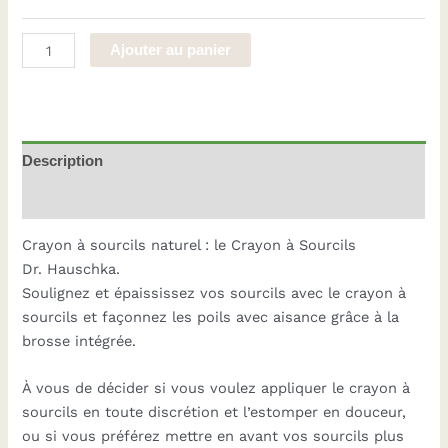
quantité
Ajouter au panier
de
Crayon
à
Sourcils
Description
Dr. Hauschka
Informations complémentaires
Crayon à sourcils naturel : le Crayon à Sourcils
Dr. Hauschka.
Soulignez et épaississez vos sourcils avec le crayon à
sourcils et façonnez les poils avec aisance grâce à la
brosse intégrée.
À vous de décider si vous voulez appliquer le crayon à
sourcils en toute discrétion et l’estomper en douceur,
ou si vous préférez mettre en avant vos sourcils plus